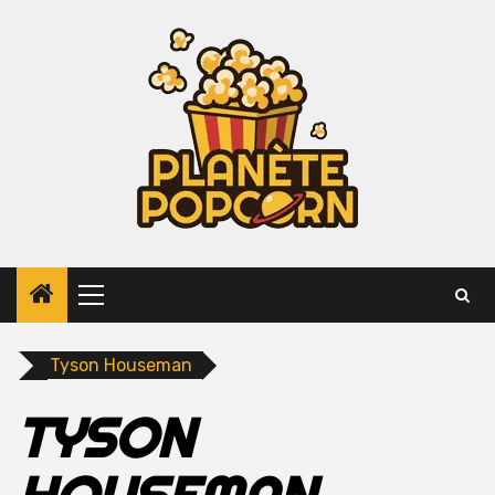
Skip
to
content
Primary
Menu
Tyson Houseman
TYSON