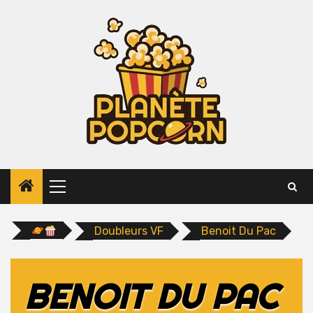
Skip
to
content
Primary
Menu
Doubleurs VF
Benoit Du Pac
BENOIT DU PAC