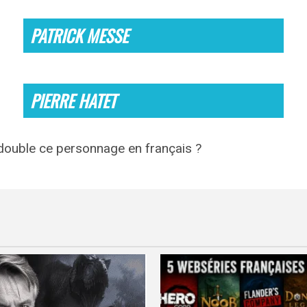
PATRICK MESSE
PIERRE HATET
 double ce personnage en français ?