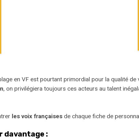
blage en VF est pourtant primordial pour la qualité de v
rn
, on privilégiera toujours ces acteurs au talent inéga
ntrer
les voix françaises
de chaque fiche de personnag
ir davantage :