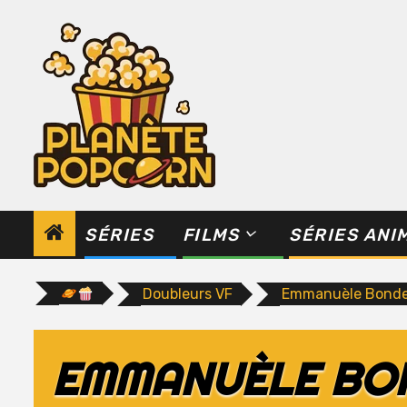
Skip
to
content
SÉRIES
FILMS
SÉRIES ANI
Doubleurs VF
Emmanuèle Bondev
EMMANUÈLE BON