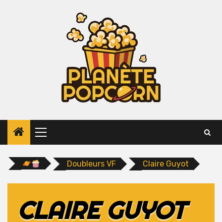
Skip
to
content
Primary
Menu
Doubleurs VF
Claire Guyot
CLAIRE GUYOT