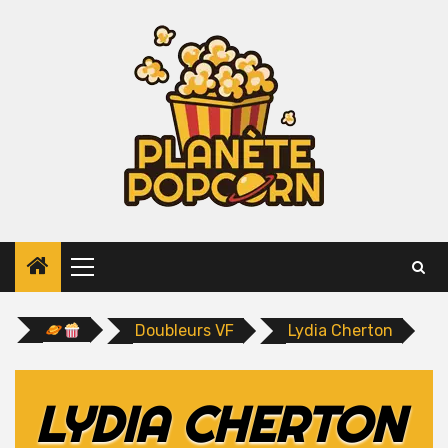
Skip
to
content
Primary
Menu
Doubleurs VF
Lydia Cherton
LYDIA CHERTON