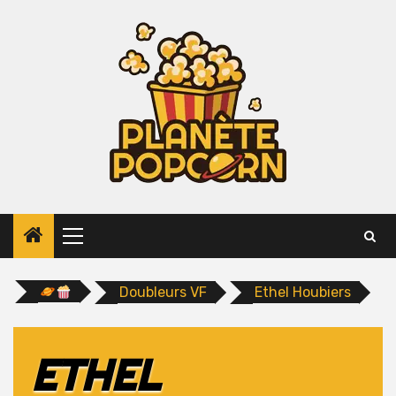
Skip
to
content
Primary
Menu
Doubleurs VF
Ethel Houbiers
ETHEL