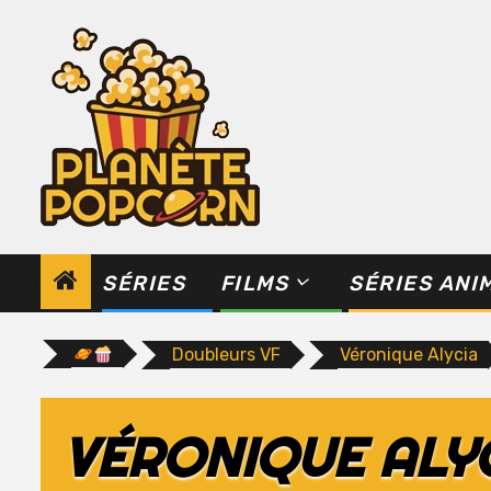
Skip
to
content
SÉRIES
FILMS
SÉRIES ANI
Doubleurs VF
Véronique Alycia
VÉRONIQUE ALY