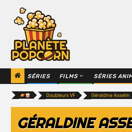
Skip
to
content
SÉRIES
FILMS
SÉRIES ANI
Doubleurs VF
Géraldine Asselin
GÉRALDINE ASSE