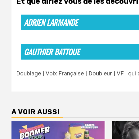
Et que diriez vous de les découvr
ADRIEN LARMANDE
GAUTHIER BATTOUE
Doublage | Voix Française | Doubleur | VF : qui
A VOIR AUSSI