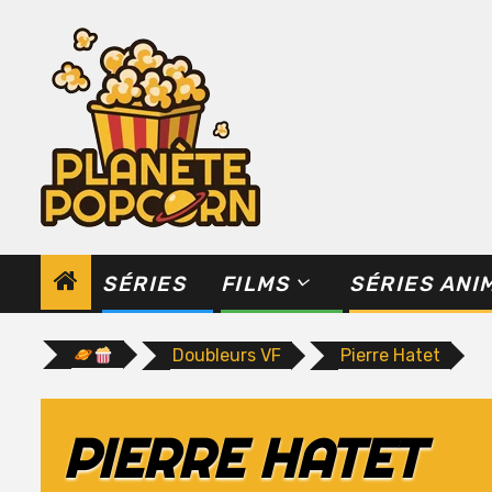
Skip
to
content
SÉRIES
FILMS
SÉRIES ANI
Doubleurs VF
Pierre Hatet
PIERRE HATET