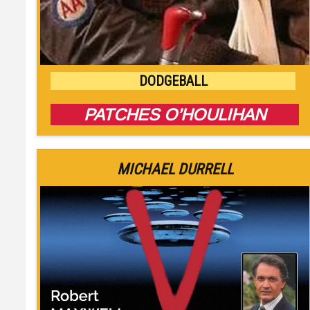
DODGEBALL
PATCHES O’HOULIHAN
MICHAEL DURRELL