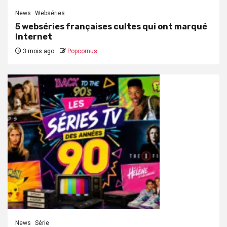
News
Webséries
5 webséries françaises cultes qui ont marqué
Internet
3 mois ago
Popcornus
News
Série