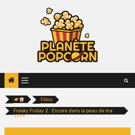
Skip
to
content
Primary
Menu
Films
Freaky Friday 2 : Encore dans la peau de ma
mère