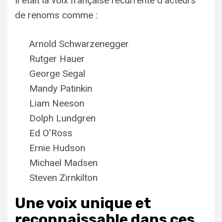
Il était la voix française récurrente d'acteurs
de renoms comme :
Arnold Schwarzenegger
Rutger Hauer
George Segal
Mandy Patinkin
Liam Neeson
Dolph Lundgren
Ed O'Ross
Ernie Hudson
Michael Madsen
Steven Zirnkilton
Une voix unique et
reconnaissable dans ces