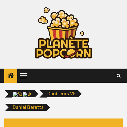
Skip
to
content
Primary
Menu
Doubleurs VF
Daniel Beretta