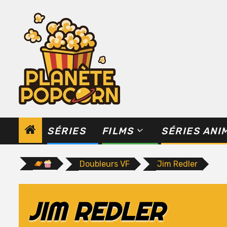
Skip
to
content
SÉRIES
FILMS
SÉRIES ANI
Doubleurs VF
Jim Redler
JIM REDLER