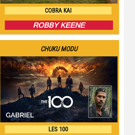
COBRA KAI
ROBBY KEENE
CHUKU MODU
LES 100