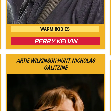
WARM BODIES
PERRY KELVIN
ARTIE WILKINSON-HUNT
,
NICHOLAS
GALITZINE