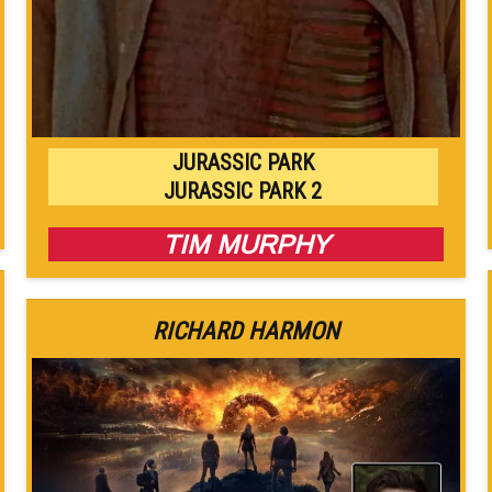
JURASSIC PARK
JURASSIC PARK 2
TIM MURPHY
RICHARD HARMON