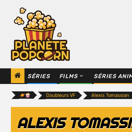
Skip
to
content
SÉRIES
FILMS
SÉRIES ANI
Doubleurs VF
Alexis Tomassian
ALEXIS TOMASS